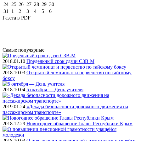
24
25
26
27
28
29
30
31
1
2
3
4
5
6
Газета
в PDF
Самые
популярные
2018.01.10
Предельный срок сдачи СЗВ-М
2018.10.03
Открытый чемпионат и первенство по тайскому
боксу
2018.10.04
5 октября — День учителя
2019.01.24
«Декада безопасности дорожного движения на
пассажирском транспорте»
2018.12.29
Новогоднее обращение Главы Республики Крым
2018.10.03
О повышении пенсионной грамотности учащейся