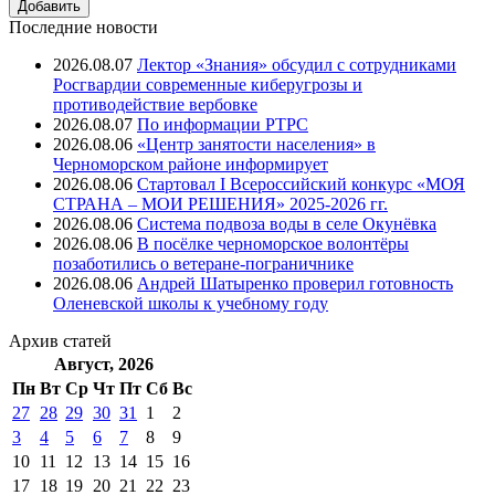
Последние новости
2026.08.07
Лектор «Знания» обсудил с сотрудниками
Росгвардии современные киберугрозы и
противодействие вербовке
2026.08.07
⁠По информации РТРС
2026.08.06
«Центр занятости населения» в
Черноморском районе информирует
2026.08.06
Стартовал I Всероссийский конкурс «МОЯ
СТРАНА – МОИ РЕШЕНИЯ» 2025-2026 гг.
2026.08.06
Система подвоза воды в селе Окунёвка
2026.08.06
В посёлке черноморское волонтёры
позаботились о ветеране-пограничнике
2026.08.06
Андрей Шатыренко проверил готовность
Оленевской школы к учебному году
Архив
статей
Август, 2026
Пн
Вт
Ср
Чт
Пт
Cб
Вс
27
28
29
30
31
1
2
3
4
5
6
7
8
9
10
11
12
13
14
15
16
17
18
19
20
21
22
23