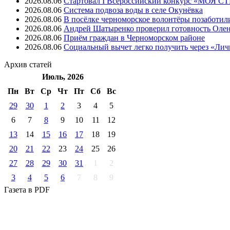
2026.08.06
Стартовал I Всероссийский конкурс «МОЯ 
2026.08.06
Система подвоза воды в селе Окунёвка
2026.08.06
В посёлке черноморское волонтёры позаботил
2026.08.06
Андрей Шатыренко проверил готовность Олен
2026.08.06
Приём граждан в Черноморском районе
2026.08.06
Социальный вычет легко получить через «Ли
Архив
статей
Июль, 2026
Пн
Вт
Ср
Чт
Пт
Cб
Вс
29
30
1
2
3
4
5
6
7
8
9
10
11
12
13
14
15
16
17
18
19
20
21
22
23
24
25
26
27
28
29
30
31
1
2
3
4
5
6
7
8
9
Газета
в PDF