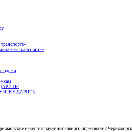
су
ажирском транспорте»
олодежи
омкам
УЗЫКУ ДАРИТЬ!
ерноморские известия" муниципального образования Черноморс