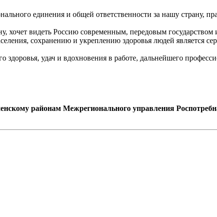
ального единения и общей ответственности за нашу страну, пра
очет видеть Россию современным, передовым государством и в
еления, сохранению и укреплению здоровья людей является сер
оровья, удач и вдохновения в работе, дальнейшего профессион
енскому районам Межрегионального управления Роспотребна