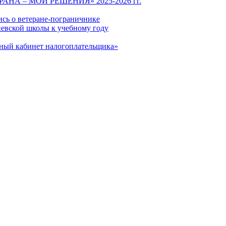
СТРАНА – МОИ РЕШЕНИЯ» 2025-2026 гг.
ись о ветеране-пограничнике
евской школы к учебному году
чный кабинет налогоплательщика»