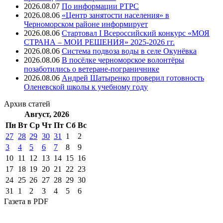
2026.08.07
⁠По информации РТРС
2026.08.06
«Центр занятости населения» в
Черноморском районе информирует
2026.08.06
Стартовал I Всероссийский конкурс «МОЯ
СТРАНА – МОИ РЕШЕНИЯ» 2025-2026 гг.
2026.08.06
Система подвоза воды в селе Окунёвка
2026.08.06
В посёлке черноморское волонтёры
позаботились о ветеране-пограничнике
2026.08.06
Андрей Шатыренко проверил готовность
Оленевской школы к учебному году
Архив
статей
Август, 2026
Пн
Вт
Ср
Чт
Пт
Cб
Вс
27
28
29
30
31
1
2
3
4
5
6
7
8
9
10
11
12
13
14
15
16
17
18
19
20
21
22
23
24
25
26
27
28
29
30
31
1
2
3
4
5
6
Газета
в PDF