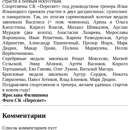
страсти к боевым искусствам.
Спортсмены СК «Пересвет» под руководством тренера Ильи
Ильницкого приняли участие в двух дисциплинах: грэпплинг
и панкратион. Так, по итогам соревнований золотые медали
завоевали Василиса (+ пояс чемпиона), Арина и Ольга
Капустины, Кирилл Власов, Михаил Шевкалюк, Арслан
Мурадов (два золота), Анастасия Лазарева, Мирослава
Воронкина, Иван Решетник, Карина Разводовская, Артур
Айрапетян, Александр Пшеничный, Прохор Ищук, Марк
Дюдин, Макар Троян, Полина Мармулева, Нелли
Верёвочникова.
Серебряные медали завоевали Решат Мовсесян, Матвей
Сельский, Эмир Аблязов, Артём Васюков, Кирилл
Тертышный, Ева Гамзян, Олег Лукин, Виталий Магера.
Бронзовые медали завоевали Артур Сердюк, Никита
Гавриленко, Павел Зотиков, Влад Блинков, Марк Дюдин.
Поздравляем спортсменов и тренера, желаем удачных стартов
в новом году!
Ярослава Филиппова
Фото СК «Пересвет»
Комментарии
Список комментариев пуст