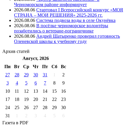
Черноморском районе информирует
2026.08.06
Стартовал I Всероссийский конкурс «МОЯ
СТРАНА – МОИ РЕШЕНИЯ» 2025-2026 гг.
2026.08.06
Система подвоза воды в селе Окунёвка
2026.08.06
В посёлке черноморское волонтёры
позаботились о ветеране-пограничнике
2026.08.06
Андрей Шатыренко проверил готовность
Оленевской школы к учебному году
Архив
статей
Август, 2026
Пн
Вт
Ср
Чт
Пт
Cб
Вс
27
28
29
30
31
1
2
3
4
5
6
7
8
9
10
11
12
13
14
15
16
17
18
19
20
21
22
23
24
25
26
27
28
29
30
31
1
2
3
4
5
6
Газета
в PDF