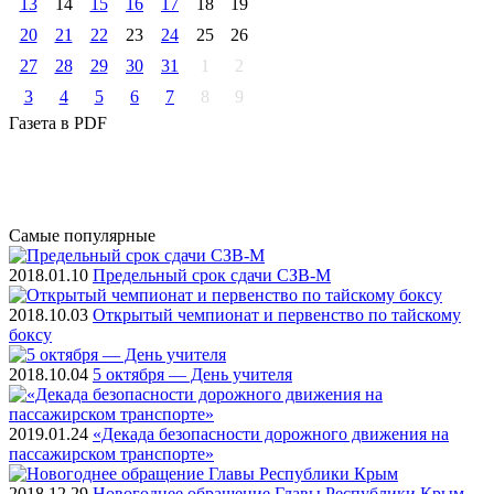
13
14
15
16
17
18
19
20
21
22
23
24
25
26
27
28
29
30
31
1
2
3
4
5
6
7
8
9
Газета
в PDF
Самые
популярные
2018.01.10
Предельный срок сдачи СЗВ-М
2018.10.03
Открытый чемпионат и первенство по тайскому
боксу
2018.10.04
5 октября — День учителя
2019.01.24
«Декада безопасности дорожного движения на
пассажирском транспорте»
2018.12.29
Новогоднее обращение Главы Республики Крым