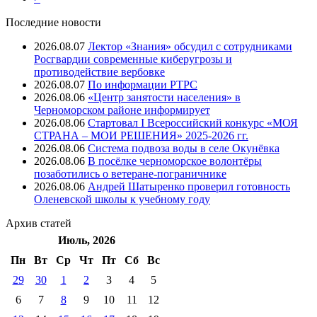
Последние новости
2026.08.07
Лектор «Знания» обсудил с сотрудниками
Росгвардии современные киберугрозы и
противодействие вербовке
2026.08.07
⁠По информации РТРС
2026.08.06
«Центр занятости населения» в
Черноморском районе информирует
2026.08.06
Стартовал I Всероссийский конкурс «МОЯ
СТРАНА – МОИ РЕШЕНИЯ» 2025-2026 гг.
2026.08.06
Система подвоза воды в селе Окунёвка
2026.08.06
В посёлке черноморское волонтёры
позаботились о ветеране-пограничнике
2026.08.06
Андрей Шатыренко проверил готовность
Оленевской школы к учебному году
Архив
статей
Июль, 2026
Пн
Вт
Ср
Чт
Пт
Cб
Вс
29
30
1
2
3
4
5
6
7
8
9
10
11
12