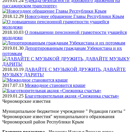
2019.01.24
«Декада безопасности дорожного движения на
пассажирском транспорте»
2018.12.29
Новогоднее обращение Главы Республики Крым
2018.10.03
О повышении пенсионной грамотности учащейся
молодежи
2019.01.30
Депортированным гражданам Узбекистана и их
потомкам
2018.10.19
ДАВАЙТЕ С МУЗЫКОЙ ДРУЖИТЬ, ДАВАЙТЕ
МУЗЫКУ ДАРИТЬ!
2017.07.13
Межводное становится краше
2019.01.25
Благотворительная акция «Снежинка счастья»
Черноморские
известия
Муниципальное бюджетное учреждение " Редакция газеты "
Черноморские известия" муниципального образования
Черноморский район Республики Крым
Главного редактора
- Иванюта Наталья Реональдовна