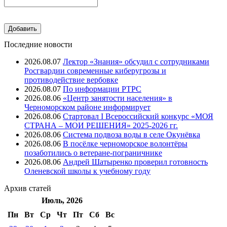
Последние новости
2026.08.07
Лектор «Знания» обсудил с сотрудниками
Росгвардии современные киберугрозы и
противодействие вербовке
2026.08.07
⁠По информации РТРС
2026.08.06
«Центр занятости населения» в
Черноморском районе информирует
2026.08.06
Стартовал I Всероссийский конкурс «МОЯ
СТРАНА – МОИ РЕШЕНИЯ» 2025-2026 гг.
2026.08.06
Система подвоза воды в селе Окунёвка
2026.08.06
В посёлке черноморское волонтёры
позаботились о ветеране-пограничнике
2026.08.06
Андрей Шатыренко проверил готовность
Оленевской школы к учебному году
Архив
статей
Июль, 2026
Пн
Вт
Ср
Чт
Пт
Cб
Вс