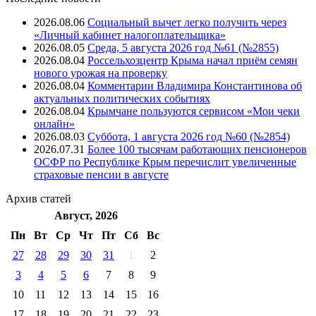
2026.08.06
Социальный вычет легко получить через
«Личный кабинет налогоплательщика»
2026.08.05
Среда, 5 августа 2026 год №61 (№2855)
2026.08.04
Россельхозцентр Крыма начал приём семян
нового урожая на проверку
2026.08.04
Комментарии Владимира Константинова об
актуальных политических событиях
2026.08.04
Крымчане пользуются сервисом «Мои чеки
онлайн»
2026.08.03
Суббота, 1 августа 2026 год №60 (№2854)
2026.07.31
Более 100 тысячам работающих пенсионеров
ОСФР по Республике Крым перечислит увеличенные
страховые пенсии в августе
Архив
статей
Август, 2026
Пн
Вт
Ср
Чт
Пт
Cб
Вс
27
28
29
30
31
1
2
3
4
5
6
7
8
9
10
11
12
13
14
15
16
17
18
19
20
21
22
23