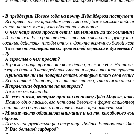
-
У меня очень много помощников, которые помогают в доставк
-
В преддверии Нового года на почту Деда Мороза поступае
-
Вы правы, писем приходит очень много! Даже сложно подсчит
на то, на что мне нужно обратить внимание.
-
О чём чаще всего просят дети? Изменились ли их желания 
-
Изменились. Если раньше дети просили какую-то игрушку или
военные действия, чтобы отцы с фронта вернулись домой нев
-
То есть от материальных ценностей перешли к духовным?
-
Да.
-
А взрослые о чем просят?
-
Взрослые чаще просят за своих детей, а не за себя. Наприм
искорка детской непосредственности и веры в то, что сущест
-
Приносите ли Вы подарки детям, которые плохо себя вели
-
Есть такие! Приношу, но с наставлениями, что нужно исправ
-
Исправление держите на контроле?
-
По возможности да.
-
Из всех писем, которые пришли на почту Деда Мороза, как
-
Помню одно письмо, его написала девочка в форме стихотвор
Это письмо было очень трогательным и проникновенным!
-
Многие часто обращают внимание и на то, как здорово вы
образы.
-
Есть у нас рукодельница и искусница Любовь Викторовна. Э
-
У Вас большой гардероб?