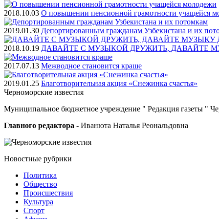
2018.10.03
О повышении пенсионной грамотности учащейся м
2019.01.30
Депортированным гражданам Узбекистана и их пот
2018.10.19
ДАВАЙТЕ С МУЗЫКОЙ ДРУЖИТЬ, ДАВАЙТЕ М
2017.07.13
Межводное становится краше
2019.01.25
Благотворительная акция «Снежинка счастья»
Черноморские
известия
Муниципальное бюджетное учреждение " Редакция газеты " Ч
Главного редактора
- Иванюта Наталья Реональдовна
Новостные
рубрики
Политика
Общество
Проиcшествия
Культура
Спорт