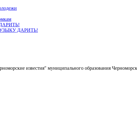
олодежи
омкам
УЗЫКУ ДАРИТЬ!
ерноморские известия" муниципального образования Черноморс