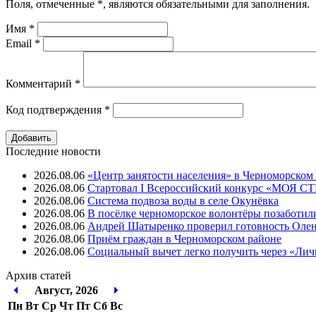
Поля, отмеченные
*
, являются обязательными для заполнения.
Имя
*
Email
*
Комментарий
*
Код подтверждения
*
Последние новости
2026.08.06
«Центр занятости населения» в Черноморском
2026.08.06
Стартовал I Всероссийский конкурс «МОЯ 
2026.08.06
Система подвоза воды в селе Окунёвка
2026.08.06
В посёлке черноморское волонтёры позаботил
2026.08.06
Андрей Шатыренко проверил готовность Олен
2026.08.06
Приём граждан в Черноморском районе
2026.08.06
Социальный вычет легко получить через «Ли
Архив
статей
Август, 2026
Пн
Вт
Ср
Чт
Пт
Cб
Вс