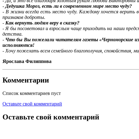
-
Да, и это всё благодаря золотым рукам Любови Викторовны и
-
Дедушка Мороз, есть ли в современном мире место чуду?
-
В жизни всегда есть место чуду. Каждому хочется верить в
признаков доброты.
-
Как вернуть людям веру в сказку?
-
Я бы посоветовал и взрослым чаще приходить на наши предст
детства.
-
Что бы Вы пожелали читателям газеты «Черноморские изве
исполняются!
-
Хочу пожелать всем семейного благополучия, спокойствия, мир
Ярослава Филиппова
Комментарии
Список комментариев пуст
Оставьте свой комментарий
Оставьте свой комментарий