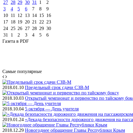
27
28
29
30
31
1
2
3
4
5
6
7
8
9
10
11
12
13
14
15
16
17
18
19
20
21
22
23
24
25
26
27
28
29
30
31
1
2
3
4
5
6
Газета
в PDF
Самые
популярные
2018.01.10
Предельный срок сдачи СЗВ-М
2018.10.03
Открытый чемпионат и первенство по тайскому бок
2018.10.04
5 октября — День учителя
2019.01.24
«Декада безопасности дорожного движения на пасс
2018.12.29
Новогоднее обращение Главы Республики Крым