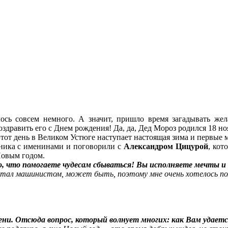
сь совсем немного. А значит, пришло время загадывать жел
здравить его с Днем рождения! Да, да, Дед Мороз родился 18 но
этот день в Великом Устюге наступает настоящая зима и первые 
ника с именинами и поговорили с
Александром Цицурой
, ко
Новым годом.
, что помогаете чудесам сбываться! Вы исполняете мечты и д
тал машинистом, может быть, поэтому мне очень хотелось пол
ени. Отсюда вопрос, который волнует многих: как Вам удаетс