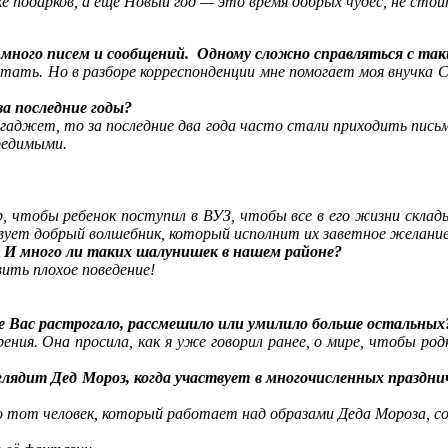
е подарков, а еще Новый год — это время добрых чудес, не сто
т много писем и сообщений. Одному сложно справляться с та
ать. Но в разборе корреспонденции мне помогает моя внучка С
за последние годы?
 гаджет, то за последние два года часто стали приходить пись
редимыми.
ер, чтобы ребенок поступил в ВУЗ, чтобы все в его жизни скла
вует добрый волшебник, который исполнит их заветное желание
? И много ли таких шалунишек в нашем районе?
ить плохое поведение!
ое Вас растрогало, рассмешило или умилило больше остальных
ения. Она просила, как я уже говорил ранее, о мире, чтобы ро
глядит Дед Мороз, когда участвует в многочисленных праздн
то тот человек, который работает над образами Деда Мороза, 