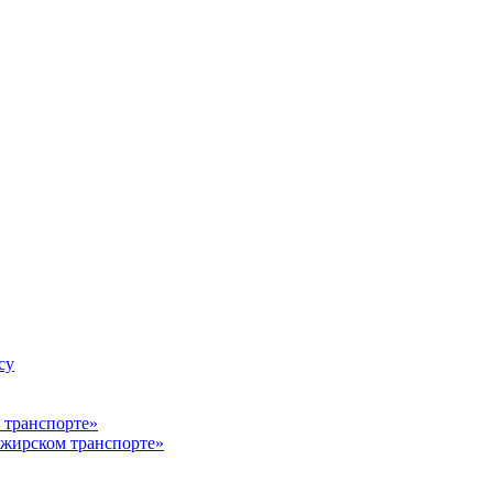
су
ажирском транспорте»