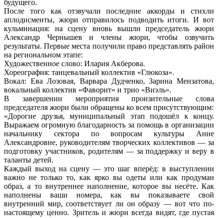
будущего.
После того как отзвучали последние аккорды и стихли
аплодисменты, жюри отправилось подводить итоги. И вот
кульминация: на сцену вновь вышли председатель жюри
Александр Чернышев и члены жюри, чтобы озвучить
результаты. Первые места получили право представлять район
на региональном этапе:
Художественное слово: Илария Акберова.
Хореография: танцевальный коллектив «Глюкоза».
Вокал: Ева Лозовая, Варвара Дудченко, Зарина Мензатова,
вокальный коллектив «Фаворит» и трио «Виэль».
В завершении мероприятия пронзительные слова
председателя жюри были обращены ко всем присутствующим:
«Дорогие друзья, муниципальный этап подошёл к концу.
Выражаем огромную благодарность за помощь в организации
начальнику сектора по вопросам культуры Анне
Александровне, руководителям творческих коллективов — за
подготовку участников, родителям — за поддержку и веру в
таланты детей.
Каждый выход на сцену — это шаг вперёд: в выступлении
важно не только то, как ярко вы одеты или как продуман
образ, а то внутреннее наполнение, которое вы несёте. Как
наполнены ваши номера, как вы показываете свой
внутренний мир, соответствует ли он образу — вот что по-
настоящему ценно. Зритель и жюри всегда видят, где пустая