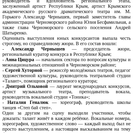
руководитель и вдохновитель регионального этапа,
заслуженный артист Республики Крым, артист Крымского
академического русского драматического театра им. М.
Горького Александр Чернышев, первый заместитель главы
администрации Черноморского района Юлия Бесфамильная, а
также глава Черноморского сельского поселения Андрей
Шатыренко.
Оценивать выступления юных конкурсантов выпала честь
строгому, но справедливому жюри. В его состав вошли:
-
Александр Чернышев
— председатель жюри,
региональный куратор конкурса в Республике Крым;
-
Анна Цицура
— начальник сектора по вопросам культуры и
межнациональных отношений в Черноморском районе;
-
Сергей Хуторной
— режиссёр молодёжных театров, педагог
художественной культуры, руководитель театральной студии
«Талант», помощник регионального куратора;
-
Дмитрий Ольховой
— лауреат международных конкурсов,
артист музыкального театра, преподаватель вокала,
руководитель вокальной студии «Тоника»;
-
Наталия Геналюк
— хореограф, руководитель школы
танцев «Степ бай степ».
Один за другим на сцену выходили участники, чтобы
доказать: талант живёт в каждом ребёнке. Вокальные номера,
хореография, художественное слово — каждый выход был не
просто выступлением, а настоящим высказыванием на тему