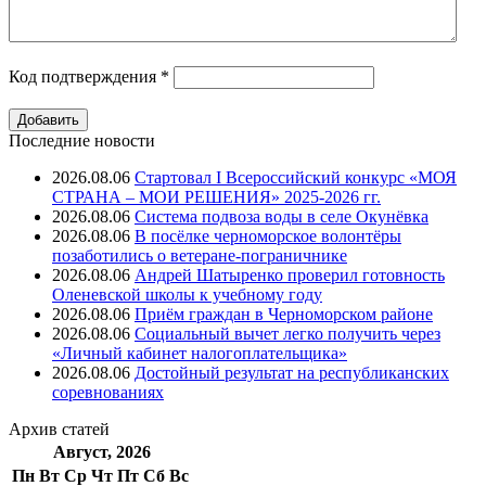
Код подтверждения
*
Последние новости
2026.08.06
Стартовал I Всероссийский конкурс «МОЯ
СТРАНА – МОИ РЕШЕНИЯ» 2025-2026 гг.
2026.08.06
Система подвоза воды в селе Окунёвка
2026.08.06
В посёлке черноморское волонтёры
позаботились о ветеране-пограничнике
2026.08.06
Андрей Шатыренко проверил готовность
Оленевской школы к учебному году
2026.08.06
Приём граждан в Черноморском районе
2026.08.06
Социальный вычет легко получить через
«Личный кабинет налогоплательщика»
2026.08.06
Достойный результат на республиканских
соревнованиях
Архив
статей
Август, 2026
Пн
Вт
Ср
Чт
Пт
Cб
Вс