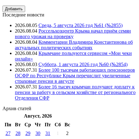
Последние новости
2026.08.05
Среда, 5 августа 2026 год №61 (№2855)
2026.08.04
Россельхозцентр Крыма начал приём семян
нового урожая на проверку
2026.08.04
Комментарии Владимира Константинова об
актуальных политических событиях
2026.08.04
Крымчане пользуются сервисом «Мои чеки
онлайн»
2026.08.03
Суббота, 1 августа 2026 год №60 (№2854)
2026.07.31
Более 100 тысячам работающих пенсионеров
ОСФР по Республике Крым перечислит увеличенные
страховые пенсии в августе
2026.07.31
Более 16 тысяч крымчан получают доплату к
пенсии за работу в сельском хозяйстве от регионального
Отделения СФР
Архив
статей
Август, 2026
Пн
Вт
Ср
Чт
Пт
Cб
Вс
27
28
29
30
31
1
2